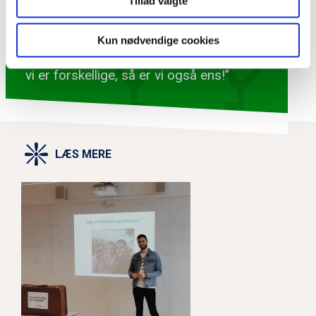
Tillad valgte
Grænseforeningen.
Kun nødvendige cookies
"Jeg er KMA, fordi jeg tror på, at selvom
vi er forskellige, så er vi også ens!"
LÆS MERE