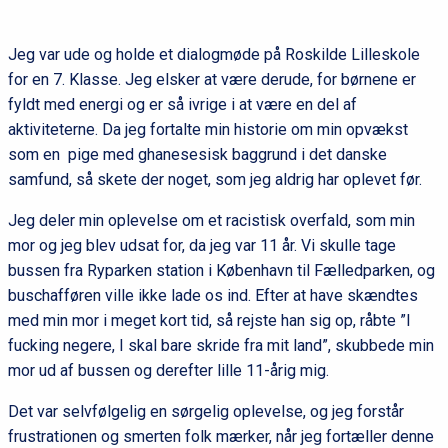
Jeg var ude og holde et dialogmøde på Roskilde Lilleskole
for en 7. Klasse. Jeg elsker at være derude, for børnene er
fyldt med energi og er så ivrige i at være en del af
aktiviteterne. Da jeg fortalte min historie om min opvækst
som en pige med ghanesesisk baggrund i det danske
samfund, så skete der noget, som jeg aldrig har oplevet før.
Jeg deler min oplevelse om et racistisk overfald, som min
mor og jeg blev udsat for, da jeg var 11 år. Vi skulle tage
bussen fra Ryparken station i København til Fælledparken, og
buschafføren ville ikke lade os ind. Efter at have skændtes
med min mor i meget kort tid, så rejste han sig op, råbte ”I
fucking negere, I skal bare skride fra mit land”, skubbede min
mor ud af bussen og derefter lille 11-årig mig.
Det var selvfølgelig en sørgelig oplevelse, og jeg forstår
frustrationen og smerten folk mærker, når jeg fortæller denne