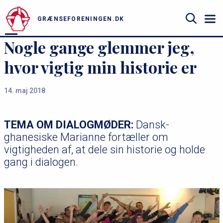
u
Gå
til
GRÆNSEFORENINGEN.DK
hovedindhold
Søg
Nogle gange glemmer jeg,
hvor vigtig min historie er
14. maj 2018
TEMA OM DIALOGMØDER:
Dansk-
ghanesiske Marianne fortæller om
vigtigheden af, at dele sin historie og holde
gang i dialogen.