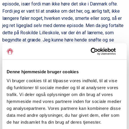
episode, især fordi man ikke høre det ske i Danmark ofte.
Fordi jeg er vant til at snakke om det her, og, ærlig talt, ikke
længere føler noget, hverken vrede, smerte eller sorg, så er
jeg ret ligeglad selv med denne episode. Men da jeg fortalte
dette på Roskilde Lilleskole, var der én af lærerne, som
begyndte at græde. Jeg kunne høre hende snøfte og se
tårerne trille ned ad hendes kinder. Jeg blev selv chokeret og
vidste ikke helt, hvad jeg skulle gøre af mig selv, og grinede
derfor på en akavet og en smule nervøs måde. Men jeg
fortsatte, og der var selvfølgelige latter og glæde til sidst,
Denne hjemmeside bruger cookies
men jeg husker stadig tydeligt lærerens triste ansigt.
Vi bruger cookies til at tilpasse vores indhold, til at vise
dig funktioner til sociale medier og til at analysere vores
trafik. Vi deler også oplysninger om din brug af vores
Som sagt har jeg været kulturmødeambassadør i 3 år og har
hjemmeside med vores partnere inden for sociale medier
fortalt denne historie flere tusind gange. Jeg er ikke selv
og analysepartnere. Vores partnere kan kombinere disse
”rørt” af historien i dag og er heller ikke ”traumatiseret” af den.
data med andre oplysninger, du har givet dem, eller som
Nogle gange så glemmer jeg også, hvor vigtig min historie
de har indsamlet fra din brug af deres tjenester.
egentlig er. Jeg er jo så vant til folks chokerede reaktioner til