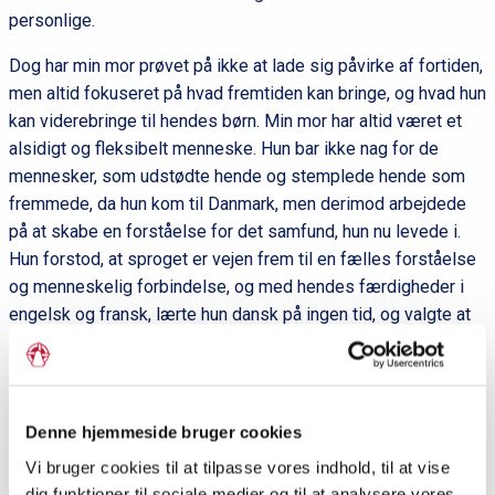
personlige.
Dog har min mor prøvet på ikke at lade sig påvirke af fortiden,
men altid fokuseret på hvad fremtiden kan bringe, og hvad hun
kan viderebringe til hendes børn. Min mor har altid været et
alsidigt og fleksibelt menneske. Hun bar ikke nag for de
mennesker, som udstødte hende og stemplede hende som
fremmede, da hun kom til Danmark, men derimod arbejdede
på at skabe en forståelse for det samfund, hun nu levede i.
Hun forstod, at sproget er vejen frem til en fælles forståelse
og menneskelig forbindelse, og med hendes færdigheder i
engelsk og fransk, lærte hun dansk på ingen tid, og valgte at
blive tolk, så hun kunne hjælpe andre vietnamesere på vej.
Det er dybt rørende, at høre en personlig fortælling fortalt af
Denne hjemmeside bruger cookies
en af de nærmeste personer man har i sit liv, men også
Vi bruger cookies til at tilpasse vores indhold, til at vise
umådeligt berigende. Så meget livserfaring, så mange
dig funktioner til sociale medier og til at analysere vores