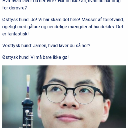
Hva’ hvad laver du herovre? Har du ikke alt, hvad du har brug
for derovre?
Østtysk hund: Jo! Vi har skam det hele! Masser af toiletvand,
rigeligt med gåture og uendelige mængder af hundekiks. Det
er fantastisk!
Vesttysk hund: Jamen, hvad laver du så her?
Østtysk hund: Vi må bare ikke gø!