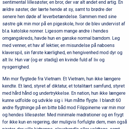
sentimental lillesøster, en bror, der var alt andet end artig. En
ældre søster, der lærte hende at sy, samt to brødre der
senere hen døde af leverbetændelse. Sammen med sine
søstre gik min mor på en pigeskole, hvor de blev undervist af
bl.a. katolske nonner. Ligesom mange andre i hendes
omgangskreds, havde hun en ganske normal barndom. Leg
med venner, et hav af lektier, en misundelse på naboens
klaverspil, sin første kærlighed, en hengivenhed mod dyr og
alt liv. Hun var (og er stadig) en kvinde fuld af liv og
nysgerrighed.
Min mor flygtede fra Vietnam. Et Vietnam, hun ikke længere
kendte. Et land, styret af diktatur, et totalitært samfund, styret
med hård hånd og undertrykkelse. En nation, hun ikke længere
kunne udfolde og udvikle sig i. Hun måtte flygte. I blandt 60
andre flygtninge på en bitte båd mod Filippinerne var min mor
og hendes lillesøster. Med minimale madrationer og en frygt
for ikke kun en regering, der muligvis forfulgte dem, men også