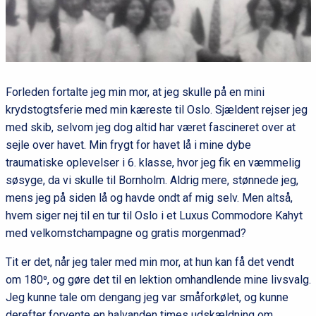
Forleden fortalte jeg min mor, at jeg skulle på en mini
krydstogtsferie med min kæreste til Oslo. Sjældent rejser jeg
med skib, selvom jeg dog altid har været fascineret over at
sejle over havet. Min frygt for havet lå i mine dybe
traumatiske oplevelser i 6. klasse, hvor jeg fik en væmmelig
søsyge, da vi skulle til Bornholm. Aldrig mere, stønnede jeg,
mens jeg på siden lå og havde ondt af mig selv. Men altså,
hvem siger nej til en tur til Oslo i et Luxus Commodore Kahyt
med velkomstchampagne og gratis morgenmad?
Tit er det, når jeg taler med min mor, at hun kan få det vendt
om 180⁰, og gøre det til en lektion omhandlende mine livsvalg.
Jeg kunne tale om dengang jeg var småforkølet, og kunne
derefter forvente en halvanden times udskældning om