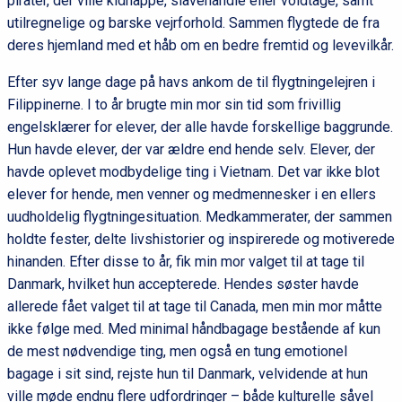
pirater, der ville kidnappe, slavehandle eller voldtage, samt
utilregnelige og barske vejrforhold. Sammen flygtede de fra
deres hjemland med et håb om en bedre fremtid og levevilkår.
Efter syv lange dage på havs ankom de til flygtningelejren i
Filippinerne. I to år brugte min mor sin tid som frivillig
engelsklærer for elever, der alle havde forskellige baggrunde.
Hun havde elever, der var ældre end hende selv. Elever, der
havde oplevet modbydelige ting i Vietnam. Det var ikke blot
elever for hende, men venner og medmennesker i en ellers
uudholdelig flygtningesituation. Medkammerater, der sammen
holdte fester, delte livshistorier og inspirerede og motiverede
hinanden. Efter disse to år, fik min mor valget til at tage til
Danmark, hvilket hun accepterede. Hendes søster havde
allerede fået valget til at tage til Canada, men min mor måtte
ikke følge med. Med minimal håndbagage bestående af kun
de mest nødvendige ting, men også en tung emotionel
bagage i sit sind, rejste hun til Danmark, velvidende at hun
ville møde endnu flere udfordringer – både kulturelle såvel