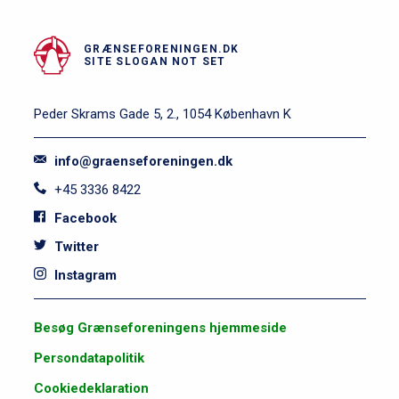
GRÆNSEFORENINGEN.DK
SITE SLOGAN NOT SET
Peder Skrams Gade 5, 2., 1054 København K
info@graenseforeningen.dk
+45 3336 8422
Facebook
Twitter
Instagram
S
Besøg Grænseforeningens hjemmeside
i
Persondatapolitik
d
e
Cookiedeklaration