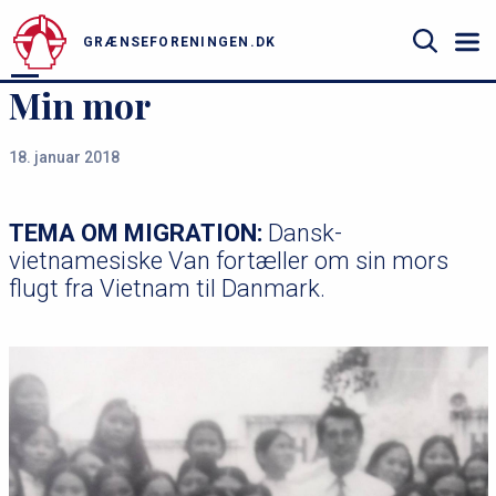
u
Gå
til
GRÆNSEFORENINGEN.DK
hovedindhold
Søg
Min mor
18. januar 2018
TEMA OM MIGRATION:
Dansk-
vietnamesiske Van fortæller om sin mors
flugt fra Vietnam til Danmark.