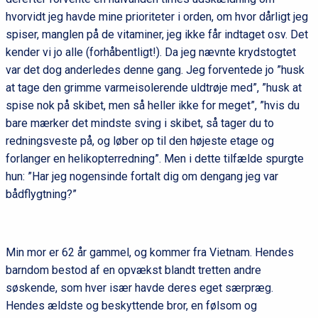
hvorvidt jeg havde mine prioriteter i orden, om hvor dårligt jeg
spiser, manglen på de vitaminer, jeg ikke får indtaget osv. Det
kender vi jo alle (forhåbentligt!). Da jeg nævnte krydstogtet
var det dog anderledes denne gang. Jeg forventede jo ”husk
at tage den grimme varmeisolerende uldtrøje med”, ”husk at
spise nok på skibet, men så heller ikke for meget”, ”hvis du
bare mærker det mindste sving i skibet, så tager du to
redningsveste på, og løber op til den højeste etage og
forlanger en helikopterredning”. Men i dette tilfælde spurgte
hun: ”Har jeg nogensinde fortalt dig om dengang jeg var
bådflygtning?”
Min mor er 62 år gammel, og kommer fra Vietnam. Hendes
barndom bestod af en opvækst blandt tretten andre
søskende, som hver især havde deres eget særpræg.
Hendes ældste og beskyttende bror, en følsom og