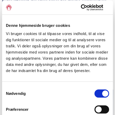
nyder efteråret, der ellers ligner den danske sommer (bare
lidt varmere end i Danmark). Når jeg spiser mad og drikker vin
med nye venner, cykler igennem byen eller læser juridiske
bøger på læsesalen, rammer følelsen af at være ”hjemme”.
Denne hjemmeside bruger cookies
Når jeg taler engelsk med en hipster og drikker en god kaffe i
et område der ligeså godt kunne være Nørrebro eller
Vi bruger cookies til at tilpasse vores indhold, til at vise
Kreuzberg, føler jeg mig hjemme. Her i Australien.
dig funktioner til sociale medier og til at analysere vores
trafik. Vi deler også oplysninger om din brug af vores
Jeg tror, at følelsen af at være hjemme er uafhængig af
hjemmeside med vores partnere inden for sociale medier
religion, hudfarve eller spisevaner – selvom dette kan være
og analysepartnere. Vores partnere kan kombinere disse
med til at gøre det sværere eller lettere. Det vigtigste for mig
data med andre oplysninger, du har givet dem, eller som
er dog andre mennesker, som man kan dele ”sit/vores hjem”
de har indsamlet fra din brug af deres tjenester.
med. Indtil man føler sig hjemme, og ikke længere føler sig
fremmed.
Samtykkevalg
Nødvendig
Præferencer