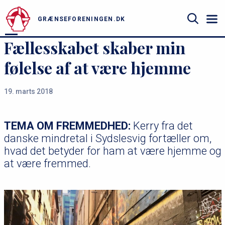
u
Gå
til
GRÆNSEFORENINGEN.DK
hovedindhold
Søg
Fællesskabet skaber min
følelse af at være hjemme
19. marts 2018
TEMA OM FREMMEDHED:
Kerry fra det
danske mindretal i Sydslesvig fortæller om,
hvad det betyder for ham at være hjemme og
at være fremmed.