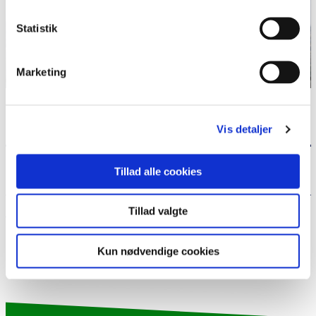
Statistik
Marketing
Kerry er fra det danske mindretal i Sydslesvig og
Kulturmødeambassadør hos Grænseforeningen.
Vis detaljer
Læs flere blogindlæg
Tillad alle cookies
Tillad valgte
Del siden
Kun nødvendige cookies