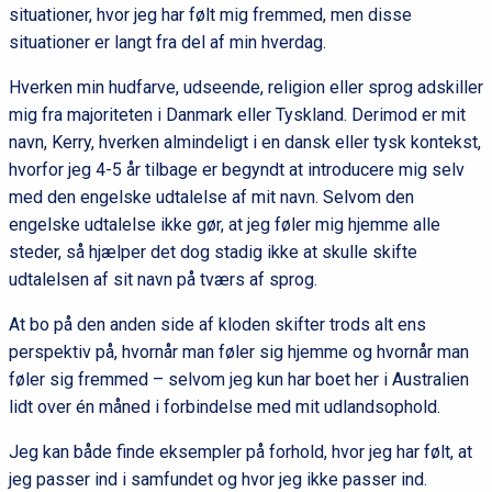
situationer, hvor jeg har følt mig fremmed, men disse
situationer er langt fra del af min hverdag.
Hverken min hudfarve, udseende, religion eller sprog adskiller
mig fra majoriteten i Danmark eller Tyskland. Derimod er mit
navn, Kerry, hverken almindeligt i en dansk eller tysk kontekst,
hvorfor jeg 4-5 år tilbage er begyndt at introducere mig selv
med den engelske udtalelse af mit navn. Selvom den
engelske udtalelse ikke gør, at jeg føler mig hjemme alle
steder, så hjælper det dog stadig ikke at skulle skifte
udtalelsen af sit navn på tværs af sprog.
At bo på den anden side af kloden skifter trods alt ens
perspektiv på, hvornår man føler sig hjemme og hvornår man
føler sig fremmed – selvom jeg kun har boet her i Australien
lidt over én måned i forbindelse med mit udlandsophold.
Jeg kan både finde eksempler på forhold, hvor jeg har følt, at
jeg passer ind i samfundet og hvor jeg ikke passer ind.