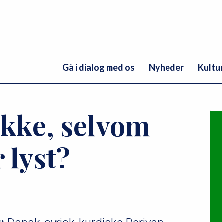
Gå i dialog med os
Nyheder
Kultu
ikke, selvom
 lyst?