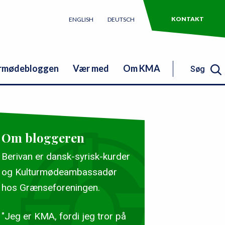
KONTAKT
ENGLISH
DEUTSCH
rmødebloggen
Vær med
Om KMA
Søg
Søg
Om bloggeren
Berivan er dansk-syrisk-kurder
og Kulturmødeambassadør
hos Grænseforeningen.
"Jeg er KMA, fordi jeg tror på