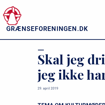
s
Gå
til
e
hovedindhold
r
GRÆNSEFORENINGEN.DK
v
i
c
Skal jeg dr
e
m
jeg ikke har
e
n
29. april 2019
u