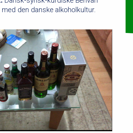
:
Dansk-syrisk-kurdiske Berivan
r med den danske alkoholkultur.