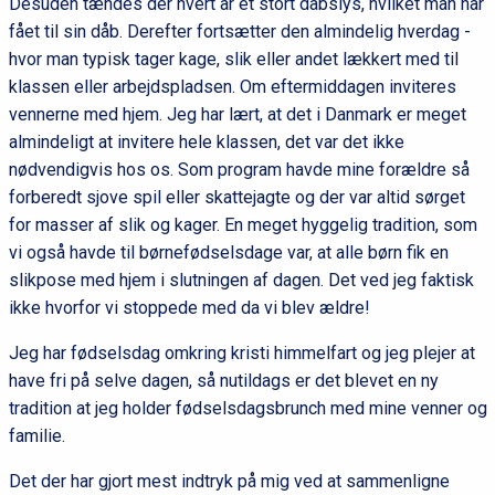
Desuden tændes der hvert år et stort dåbslys, hvilket man har
fået til sin dåb. Derefter fortsætter den almindelig hverdag -
hvor man typisk tager kage, slik eller andet lækkert med til
klassen eller arbejdspladsen. Om eftermiddagen inviteres
vennerne med hjem. Jeg har lært, at det i Danmark er meget
almindeligt at invitere hele klassen, det var det ikke
nødvendigvis hos os. Som program havde mine forældre så
forberedt sjove spil eller skattejagte og der var altid sørget
for masser af slik og kager. En meget hyggelig tradition, som
vi også havde til børnefødselsdage var, at alle børn fik en
slikpose med hjem i slutningen af dagen. Det ved jeg faktisk
ikke hvorfor vi stoppede med da vi blev ældre!
Jeg har fødselsdag omkring kristi himmelfart og jeg plejer at
have fri på selve dagen, så nutildags er det blevet en ny
tradition at jeg holder fødselsdagsbrunch med mine venner og
familie.
Det der har gjort mest indtryk på mig ved at sammenligne