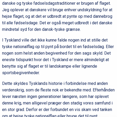
danske og tyske fødselsdagstraditioner er brugen af flaget.
Jeg oplever at danskere vil bruge enhver undskyldning for at
hejse flaget, og at det er udbredt at pynte op med dannebrog
til alle fødselsdage. Det er også meget udbredt i det danske
mindretal syd for den dansk-tyske grænse.
I Tyskland ville det ikke kunne falde nogen ind at stille det
tyske nationalflag op til pynt på bordet til en fødselsdag. Eller
nogen som helst anden begivenhed for den sags skyld. Det
eneste tidspunkt hvor det i Tyskland er mere almindeligt at
benytte sig af flaget er til landskampe eller lignende
sportsbegivenheder.
Dette skyldes Tysklands historie i forbindelse med anden
verdenskrig, som de fleste nok er bekendte med. Efterhånden
lever næsten ingen generationer længere, som har oplevet
denne krig, men alligevel præger den stadig vores samfund i
en stor grad. Derfor er der forbundet en vis skam ved tanken
om at hejse tyske nationalflag eller bruge det til pynt.