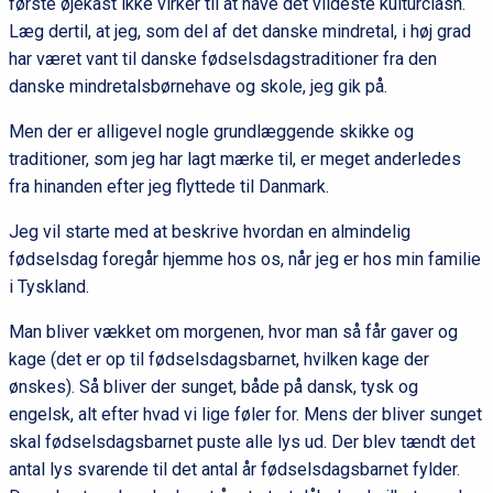
første øjekast ikke virker til at have det vildeste kulturclash.
Læg dertil, at jeg, som del af det danske mindretal, i høj grad
har været vant til danske fødselsdagstraditioner fra den
danske mindretalsbørnehave og skole, jeg gik på.
Men der er alligevel nogle grundlæggende skikke og
traditioner, som jeg har lagt mærke til, er meget anderledes
fra hinanden efter jeg flyttede til Danmark.
Jeg vil starte med at beskrive hvordan en almindelig
fødselsdag foregår hjemme hos os, når jeg er hos min familie
i Tyskland.
Man bliver vækket om morgenen, hvor man så får gaver og
kage (det er op til fødselsdagsbarnet, hvilken kage der
ønskes). Så bliver der sunget, både på dansk, tysk og
engelsk, alt efter hvad vi lige føler for. Mens der bliver sunget
skal fødselsdagsbarnet puste alle lys ud. Der blev tændt det
antal lys svarende til det antal år fødselsdagsbarnet fylder.