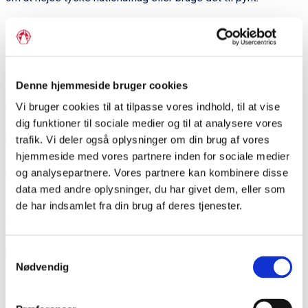
Hjemme ved mig pynter vi derfor op med Dannebrog, selvom
ingen andre i min familie end mig og min bror har en
tilknytning til Danmark.
Denne hjemmeside bruger cookies
Her må jeg hellere lige stoppe op – for den information
undrede dig måske? En kort forklaring er at mine forældre,
Vi bruger cookies til at tilpasse vores indhold, til at vise
som er pæretyske, tog en aktiv beslutning om at sende min
dig funktioner til sociale medier og til at analysere vores
bror og jeg i dansk børnehave og senere skole, da de kunne
trafik. Vi deler også oplysninger om din brug af vores
hjemmeside med vores partnere inden for sociale medier
se en masse fordele i det. Noget der faktisk ikke er helt
og analysepartnere. Vores partnere kan kombinere disse
ualmindeligt, der hvor jeg kommer fra.
data med andre oplysninger, du har givet dem, eller som
Min mor, som altså selv har flertalstysk baggrund, synes at
de har indsamlet fra din brug af deres tjenester.
det er en skøn tradition og det danske flag er et meget pænt
flag at pynte op med: “
Macht sich gut auf dem Tisch
” mener
Samtykkevalg
hun.
Nødvendig
En anden sjov forskel jeg lagde mærke til da jeg flyttede til
Danmark var, hvordan folk ønsker tillykke til fødselsdage.