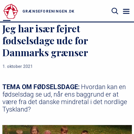
u
Gå
til
GRÆNSEFORENINGEN.DK
hovedindhold
Søg
Jeg har især fejret
fødselsdage ude for
Danmarks grænser
1. oktober 2021
TEMA OM FØDSELSDAGE:
Hvordan kan en
fødselsdag se ud, når ens baggrund er at
være fra det danske mindretal i det nordlige
Tyskland?